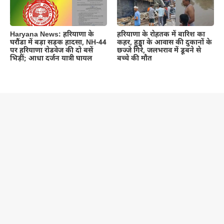
Haryana News: हरियाणा के
हरियाणा के रोहतक में बारिश का
घरौंडा में बड़ा सड़क हादसा, NH-44
कहर, हुड्डा के आवास की दुकानों के
पर हरियाणा रोडवेज की दो बसें
छज्जे गिरे, जलभराव में डूबने से
भिड़ीं; आधा दर्जन यात्री घायल
बच्चे की मौत