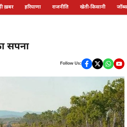
़ी ख़बर
हरियाणा
राजनीति
खेती-किसानी
जॉब्
 का सपना
Follow Us: