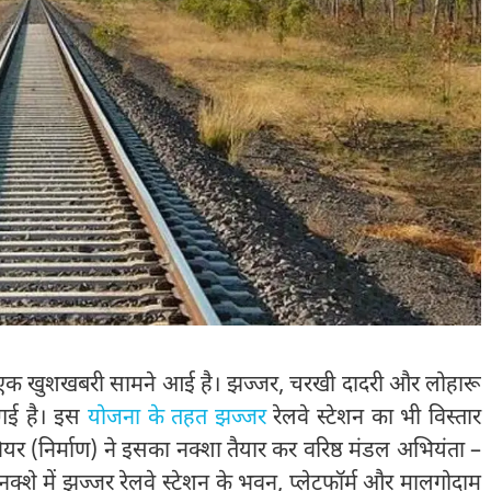
लिए एक खुशखबरी सामने आई है। झज्जर, चरखी दादरी और लोहारू
 गई है। इस
योजना के तहत झज्जर
रेलवे स्टेशन का भी विस्तार
ीनियर (निर्माण) ने इसका नक्शा तैयार कर वरिष्ठ मंडल अभियंता –
 नक्शे में झज्जर रेलवे स्टेशन के भवन, प्लेटफॉर्म और मालगोदाम