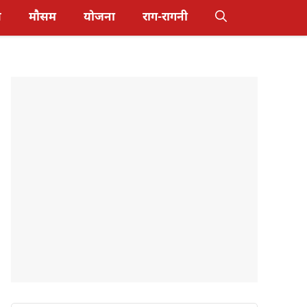
स
मौसम
योजना
राग-रागनी