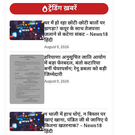
ट्रेंडिंग ख़बरें
घर में हो रहा छोटी-छोटी बातों पर
झगड़ा? कपूर के साथ तेजपत्ता
जलाने से कटेगा संकट – News18
हिंदी
August 9, 2026
हरियाणा अनुसूचित जाति आयोग
में बड़ा फेरबदल, बंतो कटारिया
बनीं चेयरपर्सन; रेनू डबला को बड़ी
जिम्मेदारी
August 9, 2026
न थाली में हाथ धोएं, न बिस्तर पर
खाएं खाना, पंडित जी से जानिए ये
कितना खतरनाक? – News18
हिंदी