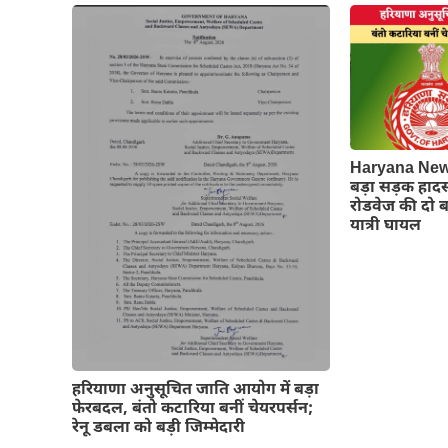
Haryana News:
बड़ा सड़क हाद
रोडवेज की दो बस
यात्री घायल
हरियाणा अनुसूचित जाति आयोग में बड़ा
फेरबदल, बंतो कटारिया बनीं चेयरपर्सन;
रेनू डबला को बड़ी जिम्मेदारी