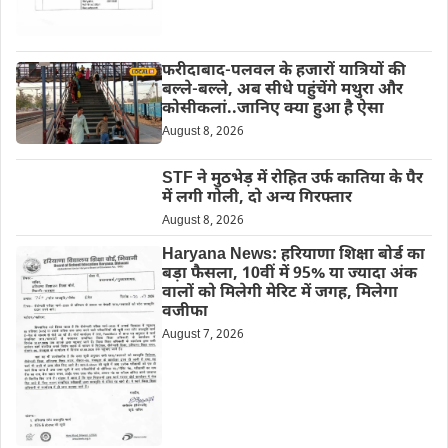
फरीदाबाद-पलवल के हजारों यात्रियों की
बल्ले-बल्ले, अब सीधे पहुंचेंगे मथुरा और
कोसीकलां..जानिए क्या हुआ है ऐसा
August 8, 2026
STF ने मुठभेड़ में रोहित उर्फ कातिया के पैर
में लगी गोली, दो अन्य गिरफ्तार
August 8, 2026
Haryana News: हरियाणा शिक्षा बोर्ड का
बड़ा फैसला, 10वीं में 95% या ज्यादा अंक
वालों को मिलेगी मेरिट में जगह, मिलेगा
वजीफा
August 7, 2026