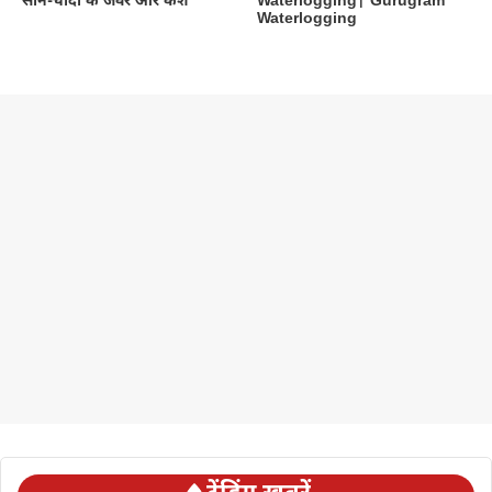
सोने-चांदी के जेवर और कैश
Waterlogging| Gurugram
Waterlogging