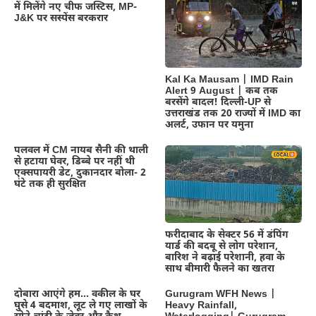
में मिलेंगे नए चीफ जस्टिस, MP-
J&K पर सस्पेंस बरकरार
Kal Ka Mausam | IMD Rain
Alert 9 August | कब तक
बरसेंगे बादल! दिल्ली-UP से
उत्तराखंड तक 20 राज्यों में IMD का
अलर्ट, उफान पर यमुना
पलवल में CM नायब सैनी की थाली
से हटाया घेवर, डिब्बे पर नहीं थी
एक्सपायरी डेट, दुकानदार बोला- 2
घंटे तक ही सुरक्षित
फरीदाबाद के सेक्टर 56 में डंपिंग
यार्ड की बदबू से लोग परेशान,
बारिश ने बढ़ाई परेशानी, हवा के
साथ बीमारी फैलने का खतरा
दोबारा आएंगे हम… वकील के घर
Gurugram WFH News |
घुसे 4 बदमाश, लूट ले गए लाखों के
Heavy Rainfall,