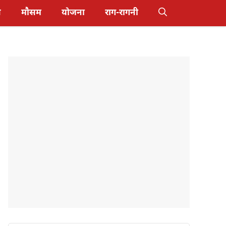
स
मौसम
योजना
राग-रागनी