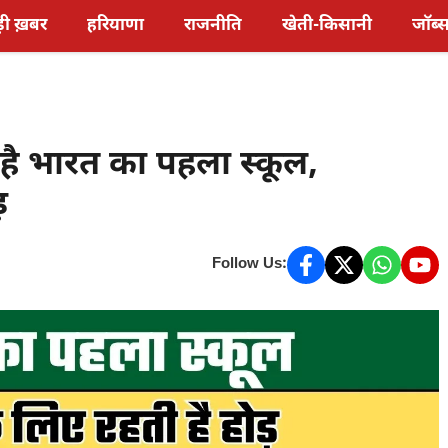
़ी ख़बर
हरियाणा
राजनीति
खेती-किसानी
जॉब्
है भारत का पहला स्कूल,
़
Follow Us: