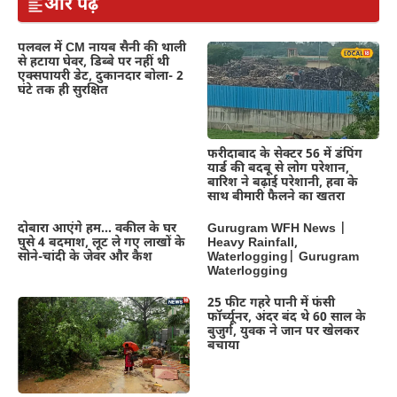
और पढ़ें
पलवल में CM नायब सैनी की थाली
से हटाया घेवर, डिब्बे पर नहीं थी
एक्सपायरी डेट, दुकानदार बोला- 2
घंटे तक ही सुरक्षित
फरीदाबाद के सेक्टर 56 में डंपिंग
यार्ड की बदबू से लोग परेशान,
बारिश ने बढ़ाई परेशानी, हवा के
साथ बीमारी फैलने का खतरा
दोबारा आएंगे हम… वकील के घर
Gurugram WFH News |
घुसे 4 बदमाश, लूट ले गए लाखों के
Heavy Rainfall,
सोने-चांदी के जेवर और कैश
Waterlogging| Gurugram
Waterlogging
25 फीट गहरे पानी में फंसी
फॉर्च्यूनर, अंदर बंद थे 60 साल के
बुजुर्ग, युवक ने जान पर खेलकर
बचाया