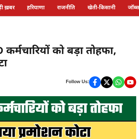
़ी ख़बर
हरियाणा
राजनीति
खेती-किसानी
जॉब्
D कर्मचारियों को बड़ा तोहफा,
टा
Follow Us: