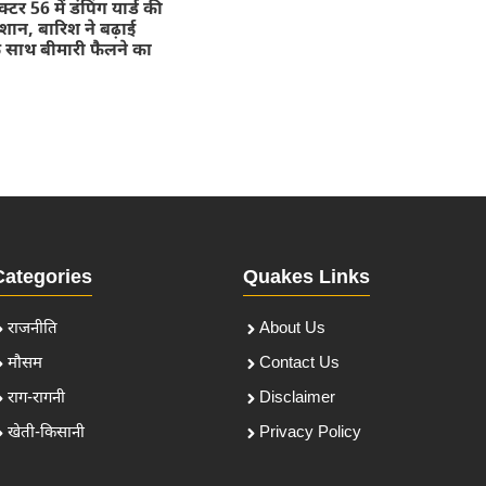
टर 56 में डंपिंग यार्ड की
ेशान, बारिश ने बढ़ाई
े साथ बीमारी फैलने का
Categories
Quakes Links
राजनीति
About Us
मौसम
Contact Us
राग-रागनी
Disclaimer
खेती-किसानी
Privacy Policy