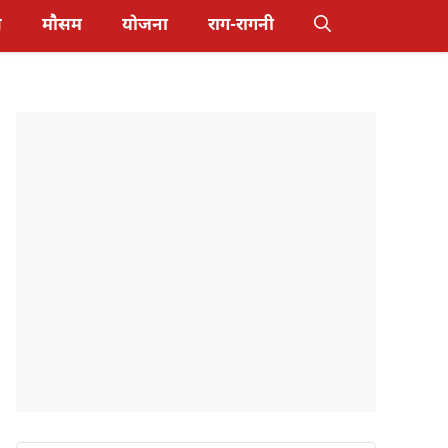
स
मौसम
योजना
राग-रागनी