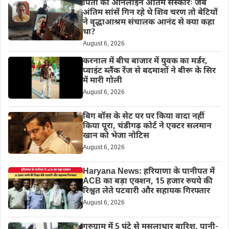
पिता का ऑनलाइन अंतिम संस्कारः जब
अंतिम सांसें गिन रहे थे शिव चरण तो बेटियों
ने वृद्धाआश्रम संचालक आनंद से क्या कहा
था?
August 6, 2026
करनाल में बीच बाजार में युवक का मर्डर,
प्वाइंट ब्लैंक रेंज से बदमाशों ने बीरू के सिर
में मारी गोली
August 6, 2026
बिग बॉस के सेट पर पर किया वादा नहीं
किया पूरा, चंडीगढ़ कोर्ट ने एक्टर सलमान
खान को भेजा नोटिस
August 6, 2026
Haryana News: हरियाणा के पानीपत में
ACB का बड़ा एक्शन, 15 हजार रुपये की
रिश्वत लेते पटवारी और सहायक गिरफ्तार
August 6, 2026
गुरुग्राम में 5 घंटे से मूसलाधार बारिश, पानी-