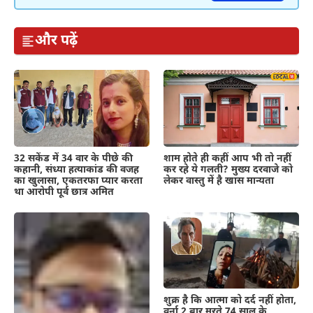
और पढ़ें
शाम होते ही कहीं आप भी तो नहीं
32 सकेंड में 34 वार के पीछे की
कर रहे ये गलती? मुख्य दरवाजे को
कहानी, संध्या हत्याकांड की वजह
लेकर वास्तु में है खास मान्यता
का खुलासा, एकतरफा प्यार करता
था आरोपी पूर्व छात्र अमित
शुक्र है कि आत्मा को दर्द नहीं होता,
वर्ना 2 बार मरते 74 साल के