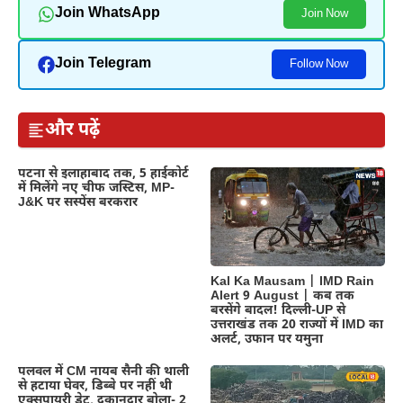
Join WhatsApp
Join Now
Join Telegram
Follow Now
और पढ़ें
पटना से इलाहाबाद तक, 5 हाईकोर्ट
में मिलेंगे नए चीफ जस्टिस, MP-
J&K पर सस्पेंस बरकरार
Kal Ka Mausam | IMD Rain
Alert 9 August | कब तक
बरसेंगे बादल! दिल्ली-UP से
उत्तराखंड तक 20 राज्यों में IMD का
अलर्ट, उफान पर यमुना
पलवल में CM नायब सैनी की थाली
से हटाया घेवर, डिब्बे पर नहीं थी
एक्सपायरी डेट, दुकानदार बोला- 2