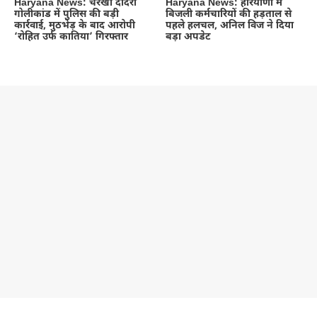
Haryana News: चरखी दादरी
Haryana News: हरियाणा में
गोलीकांड में पुलिस की बड़ी
बिजली कर्मचारियों की हड़ताल से
कार्रवाई, मुठभेड़ के बाद आरोपी
पहले हलचल, अनिल विज ने दिया
‘रोहित उर्फ कातिया’ गिरफ्तार
बड़ा अपडेट