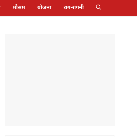
स
मौसम
योजना
राग-रागनी