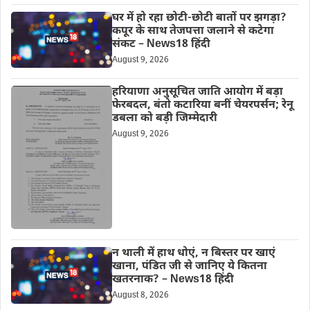
घर में हो रहा छोटी-छोटी बातों पर झगड़ा?
कपूर के साथ तेजपत्ता जलाने से कटेगा
संकट – News18 हिंदी
August 9, 2026
हरियाणा अनुसूचित जाति आयोग में बड़ा
फेरबदल, बंतो कटारिया बनीं चेयरपर्सन; रेनू
डबला को बड़ी जिम्मेदारी
August 9, 2026
न थाली में हाथ धोएं, न बिस्तर पर खाएं
खाना, पंडित जी से जानिए ये कितना
खतरनाक? – News18 हिंदी
August 8, 2026