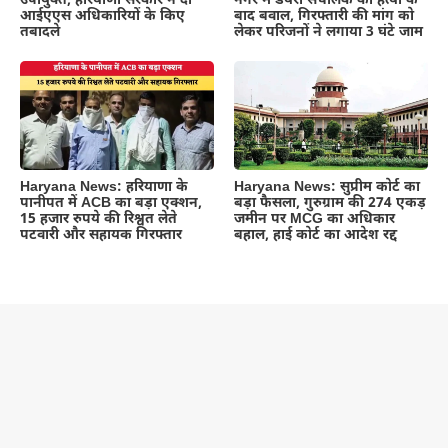
उपायुक्त, हरियाणा सरकार ने दो
नगर में डेयरी संचालक की हत्या के
आईएएस अधिकारियों के किए
बाद बवाल, गिरफ्तारी की मांग को
तबादले
लेकर परिजनों ने लगाया 3 घंटे जाम
Haryana News: हरियाणा के
Haryana News: सुप्रीम कोर्ट का
पानीपत में ACB का बड़ा एक्शन,
बड़ा फैसला, गुरुग्राम की 274 एकड़
15 हजार रुपये की रिश्वत लेते
जमीन पर MCG का अधिकार
पटवारी और सहायक गिरफ्तार
बहाल, हाई कोर्ट का आदेश रद्द