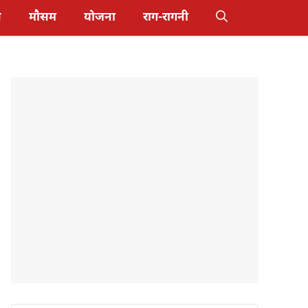
स
मौसम
योजना
राग-रागनी