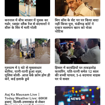
करनाल में बीच बाजार में युवक का
बिग बॉस के सेट पर पर किया वादा
मर्डर, प्वाइंट ब्लैंक रेंज से बदमाशों ने
नहीं किया पूरा, चंडीगढ़ कोर्ट ने
बीरू के सिर में मारी गोली
एक्टर सलमान खान को भेजा
नोटिस
गुरुग्राम में 5 घंटे से मूसलाधार
हिसार में कावंड़ियों पर ताबड़तोड़
बारिश, पानी-पानी हुआ शहर,
फायरिंग, पति-पत्नी समेत 12 साल
पुलिस बोली- आज वर्क फ्रोम होम ही
की बच्ची घायल, 5-6 बदमाश बाइक
करें, कई इलाके डूबे
पर थे सवार
Aaj Ka Mausam Live |
Today Weather Live: 60KM
हवाएं, दिल्ली-उत्तराखंड से लेकर