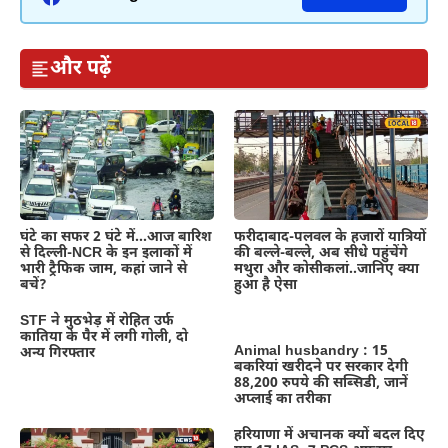
और पढ़ें
घंटे का सफर 2 घंटे में…आज बारिश
फरीदाबाद-पलवल के हजारों यात्रियों
से दिल्ली-NCR के इन इलाकों में
की बल्ले-बल्ले, अब सीधे पहुंचेंगे
भारी ट्रैफिक जाम, कहां जाने से
मथुरा और कोसीकलां..जानिए क्या
बचें?
हुआ है ऐसा
STF ने मुठभेड़ में रोहित उर्फ
कातिया के पैर में लगी गोली, दो
Animal husbandry : 15
अन्य गिरफ्तार
बकरियां खरीदने पर सरकार देगी
88,200 रुपये की सब्सिडी, जानें
अप्लाई का तरीका
हरियाणा में अचानक क्यों बदल दिए