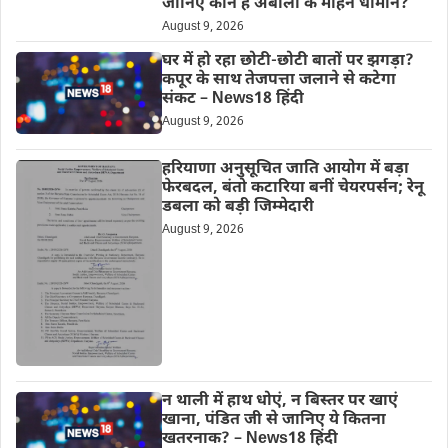
जानिए कौन हैं अंबाला के मोहन धीमान?
August 9, 2026
घर में हो रहा छोटी-छोटी बातों पर झगड़ा?
कपूर के साथ तेजपत्ता जलाने से कटेगा
संकट – News18 हिंदी
August 9, 2026
हरियाणा अनुसूचित जाति आयोग में बड़ा
फेरबदल, बंतो कटारिया बनीं चेयरपर्सन; रेनू
डबला को बड़ी जिम्मेदारी
August 9, 2026
न थाली में हाथ धोएं, न बिस्तर पर खाएं
खाना, पंडित जी से जानिए ये कितना
खतरनाक? – News18 हिंदी