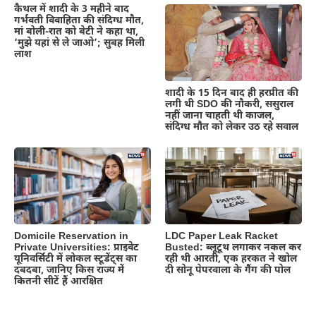
कैथल में शादी के 3 महीने बाद
गर्भवती विवाहिता की संदिग्ध मौत,
मां बोली-रात को बेटी ने कहा था,
‘मुझे यहां से ले जाओ’; सुबह मिली
लाश
शादी के 15 दिन बाद ही हरप्रीत की
लगी थी SDO की नौकरी, ससुराल
नहीं जाना चाहती थी काजल,
संदिग्ध मौत को लेकर उठ रहे सवाल
Domicile Reservation in
LDC Paper Leak Racket
Private Universities: प्राइवेट
Busted: ब्लूटूथ लगाकर नकल कर
यूनिवर्सिटी में लोकल स्टूडेंट्स का
रही थी आरती, एक हरकत ने खोल
दबदबा, जानिए किस राज्य में
दी सोनू पेपरवाला के गैंग की पोल
कितनी सीटें हैं आरक्षित