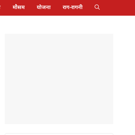
स
मौसम
योजना
राग-रागनी