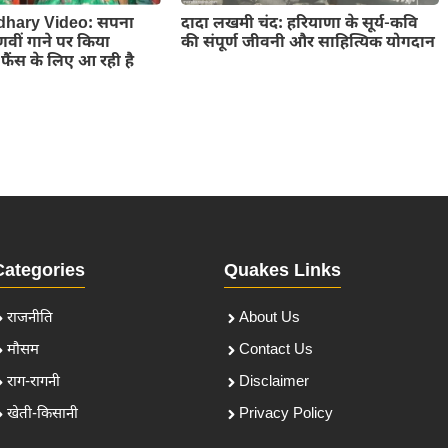
hary Video: सपना
दादा लखमी चंद: हरियाणा के सूर्य-कवि
णवीं गाने पर किया
की संपूर्ण जीवनी और साहित्यिक योगदान
फैंस के लिए आ रही है
Categories
Quakes Links
राजनीति
About Us
मौसम
Contact Us
राग-रागनी
Disclaimer
खेती-किसानी
Privacy Policy