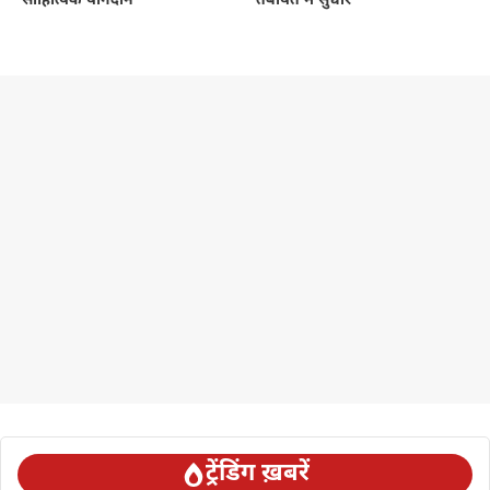
साहित्यिक योगदान
तबीयत में सुधार
ट्रेंडिंग ख़बरें