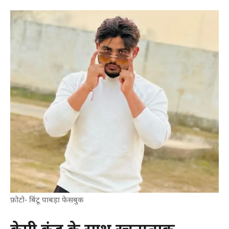
फ़ोटो- बिंटू पाबड़ा फेसबुक