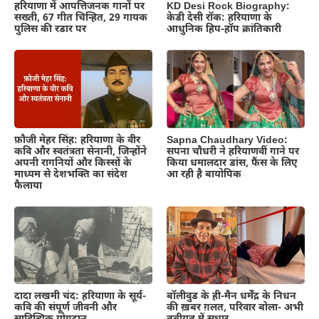
हरियाणा में आपत्तिजनक गानों पर
KD Desi Rock Biography:
सख्ती, 67 गीत चिन्हित, 29 गायक
केडी देसी रॉक: हरियाणा के
पुलिस की रडार पर
आधुनिक हिप-हॉप क्रांतिकारी
फ़ौजी मेहर सिंह: हरियाणा के वीर
Sapna Chaudhary Video:
कवि और स्वतंत्रता सेनानी, जिन्होंने
सपना चौधरी ने हरियाणवीं गाने पर
अपनी रागनियों और किस्सों के
किया धमालदार डांस, फैंस के लिए
माध्यम से देशभक्ति का संदेश
आ रही है बायोपिक
फैलाया
दादा लखमी चंद: हरियाणा के सूर्य-
बॉलीवुड के ही-मैन धर्मेंद्र के निधन
कवि की संपूर्ण जीवनी और
की ख़बर ग़लत, परिवार बोला- अभी