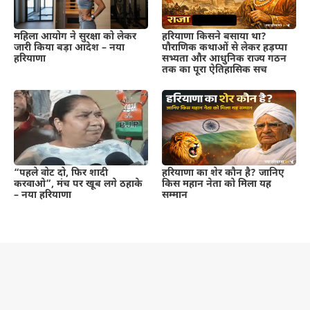
महिला आयोग ने सुरक्षा को लेकर
हरियाणा किसने बसाया था?
जारी किया बड़ा आदेश – नया
पौराणिक कथाओं से लेकर हड़प्पा
हरियाणा
सभ्यता और आधुनिक राज्य गठन
तक का पूरा ऐतिहासिक सच
“पहले वोट दो, फिर शादी
हरियाणा का शेर कौन है? जानिए
करवाओ”, मंच पर खूब लगे ठहाके
किस महान नेता को मिला यह
– नया हरियाणा
सम्मान