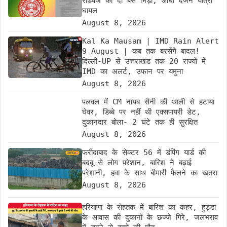
रोडवेज की दो बसें भिड़ीं; आधा दर्जन यात्री
घायल
August 8, 2026
Kal Ka Mausam | IMD Rain Alert
9 August | कब तक बरसेंगे बादल!
दिल्ली-UP से उत्तराखंड तक 20 राज्यों में
IMD का अलर्ट, उफान पर यमुना
August 8, 2026
पलवल में CM नायब सैनी की थाली से हटाया
घेवर, डिब्बे पर नहीं थी एक्सपायरी डेट,
दुकानदार बोला- 2 घंटे तक ही सुरक्षित
August 8, 2026
फरीदाबाद के सेक्टर 56 में डंपिंग यार्ड की
बदबू से लोग परेशान, बारिश ने बढ़ाई
परेशानी, हवा के साथ बीमारी फैलने का खतरा
August 8, 2026
हरियाणा के रोहतक में बारिश का कहर, हुड्डा
के आवास की दुकानों के छज्जे गिरे, जलभराव