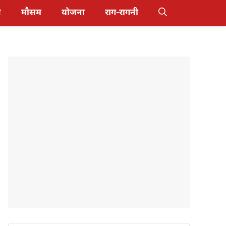
स
मौसम
योजना
राग-रागनी