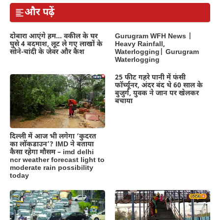
और पढ़ें
दोबारा आएंगे हम… वकील के घर
Gurugram WFH News |
घुसे 4 बदमाश, लूट ले गए लाखों के
Heavy Rainfall,
सोने-चांदी के जेवर और कैश
Waterlogging| Gurugram
Waterlogging
25 फीट गहरे पानी में फंसी
फॉर्च्यूनर, अंदर बंद थे 60 साल के
बुजुर्ग, युवक ने जान पर खेलकर
बचाया
दिल्‍ली में आज भी लगेगा ‘कुदरत
का लॉकडाउन’? IMD ने बताया
कैसा रहेगा मौसम – imd delhi
ncr weather forecast light to
moderate rain possibility
today