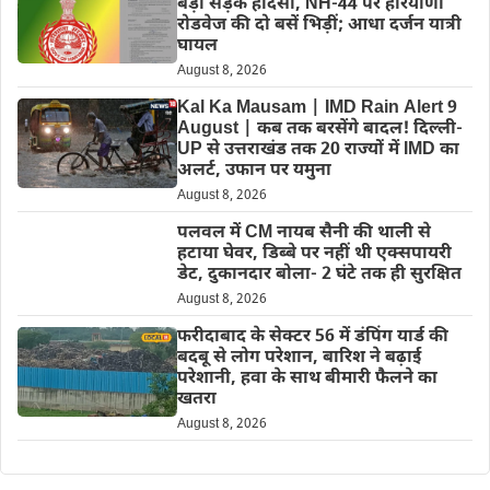
बड़ा सड़क हादसा, NH-44 पर हरियाणा
रोडवेज की दो बसें भिड़ीं; आधा दर्जन यात्री
घायल
August 8, 2026
Kal Ka Mausam | IMD Rain Alert 9
August | कब तक बरसेंगे बादल! दिल्ली-
UP से उत्तराखंड तक 20 राज्यों में IMD का
अलर्ट, उफान पर यमुना
August 8, 2026
पलवल में CM नायब सैनी की थाली से
हटाया घेवर, डिब्बे पर नहीं थी एक्सपायरी
डेट, दुकानदार बोला- 2 घंटे तक ही सुरक्षित
August 8, 2026
फरीदाबाद के सेक्टर 56 में डंपिंग यार्ड की
बदबू से लोग परेशान, बारिश ने बढ़ाई
परेशानी, हवा के साथ बीमारी फैलने का
खतरा
August 8, 2026