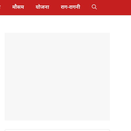
स
मौसम
योजना
राग-रागनी