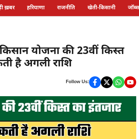
़ी ख़बर
हरियाणा
राजनीति
खेती-किसानी
जॉब्
िसान योजना की 23वीं किस्त
ती है अगली राशि
Follow Us: