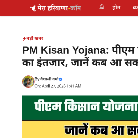
Skip
होम
बड
to
content
बड़ी ख़बर
PM Kisan Yojana: पीएम क
का इंतजार, जानें कब आ सक
By
वैशाली वर्मा
On: April 27, 2026 1:41 AM