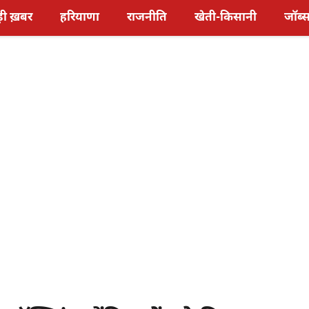
़ी ख़बर
हरियाणा
राजनीति
खेती-किसानी
जॉब्