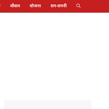
स
मौसम
योजना
राग-रागनी