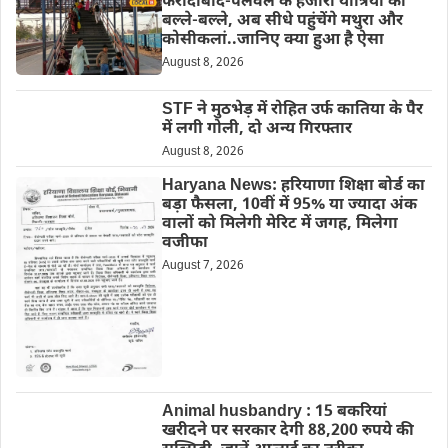
फरीदाबाद-पलवल के हजारों यात्रियों की
बल्ले-बल्ले, अब सीधे पहुंचेंगे मथुरा और
कोसीकलां..जानिए क्या हुआ है ऐसा
August 8, 2026
STF ने मुठभेड़ में रोहित उर्फ कातिया के पैर
में लगी गोली, दो अन्य गिरफ्तार
August 8, 2026
Haryana News: हरियाणा शिक्षा बोर्ड का
बड़ा फैसला, 10वीं में 95% या ज्यादा अंक
वालों को मिलेगी मेरिट में जगह, मिलेगा
वजीफा
August 7, 2026
Animal husbandry : 15 बकरियां
खरीदने पर सरकार देगी 88,200 रुपये की