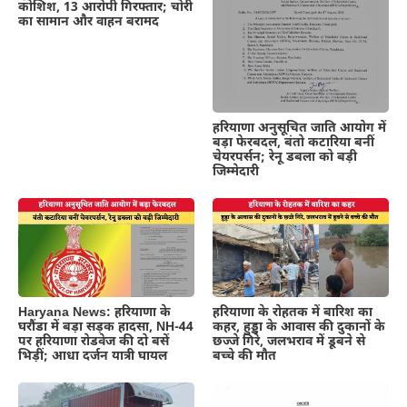
कोशिश, 13 आरोपी गिरफ्तार; चोरी
का सामान और वाहन बरामद
हरियाणा अनुसूचित जाति आयोग में
बड़ा फेरबदल, बंतो कटारिया बनीं
चेयरपर्सन; रेनू डबला को बड़ी
जिम्मेदारी
Haryana News: हरियाणा के
हरियाणा के रोहतक में बारिश का
घरौंडा में बड़ा सड़क हादसा, NH-44
कहर, हुड्डा के आवास की दुकानों के
पर हरियाणा रोडवेज की दो बसें
छज्जे गिरे, जलभराव में डूबने से
भिड़ीं; आधा दर्जन यात्री घायल
बच्चे की मौत