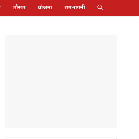
स
मौसम
योजना
राग-रागनी