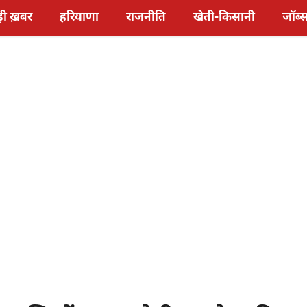
़ी ख़बर
हरियाणा
राजनीति
खेती-किसानी
जॉब्