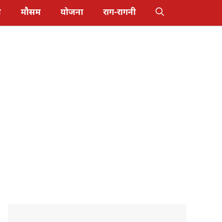
स
मौसम
योजना
राग-रागनी