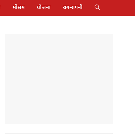
स
मौसम
योजना
राग-रागनी