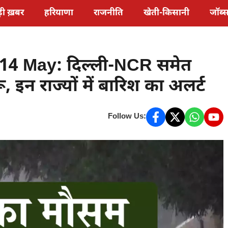
़ी ख़बर
हरियाणा
राजनीति
खेती-किसानी
जॉब्
4 May: दिल्ली-NCR समेत
ू, इन राज्यों में बारिश का अलर्ट
Follow Us: