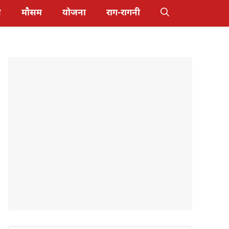
स
मौसम
योजना
राग-रागनी