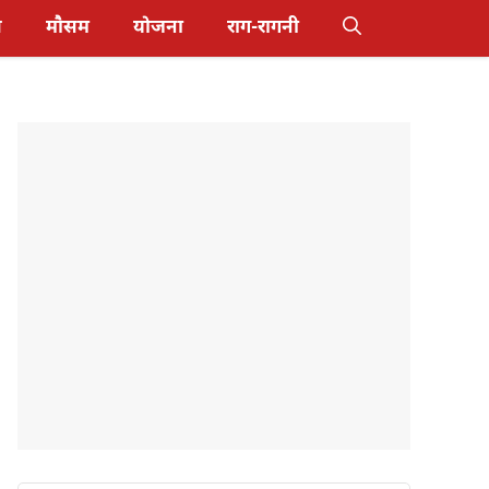
स
मौसम
योजना
राग-रागनी