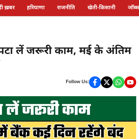
़ी ख़बर
हरियाणा
राजनीति
खेती-किसानी
जॉब्
टा लें जरूरी काम, मई के अंतिम
Follow Us: