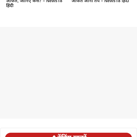
आफत, जानिए कैसे? – News18
आफत आनी तय – News18 हिंदी
हिंदी