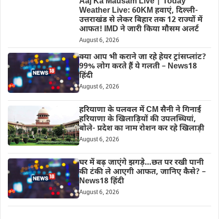
Aaj Ka Mausam Live | Today
Weather Live: 60KM हवाएं, दिल्ली-
उत्तराखंड से लेकर बिहार तक 12 राज्यों में
आफत! IMD ने जारी किया मौसम अलर्ट
August 6, 2026
क्या आप भी कराने जा रहे हेयर ट्रांसप्लांट?
99% लोग करते हैं ये गलती – News18
हिंदी
August 6, 2026
हरियाणा के पलवल में CM सैनी ने गिनाई
हरियाणा के खिलाड़ियों की उपलब्धियां,
बोले- प्रदेश का नाम रोशन कर रहे खिलाड़ी
August 6, 2026
घर में बढ़ जाएंगे झगड़े…छत पर रखी पानी
की टंकी ले आएगी आफत, जानिए कैसे? –
News18 हिंदी
August 6, 2026