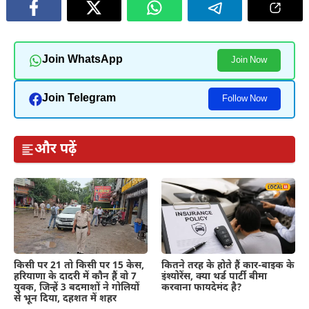
Join WhatsApp
Join Now
Join Telegram
Follow Now
और पढ़ें
कितने तरह के होते हैं कार-बाइक के
किसी पर 21 तो किसी पर 15 केस,
इंश्योरेंस, क्या थर्ड पार्टी बीमा
हरियाणा के दादरी में कौन हैं वो 7
करवाना फायदेमंद है?
युवक, जिन्हें 3 बदमाशों ने गोलियों
से भून दिया, दहशत में शहर