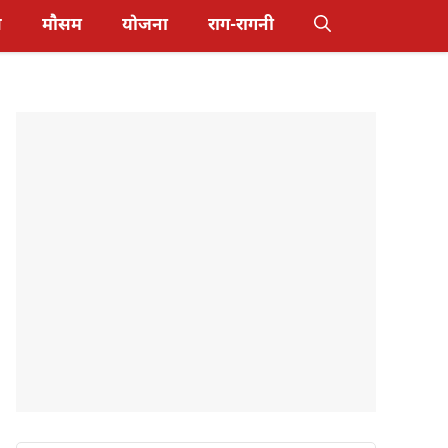
स
मौसम
योजना
राग-रागनी