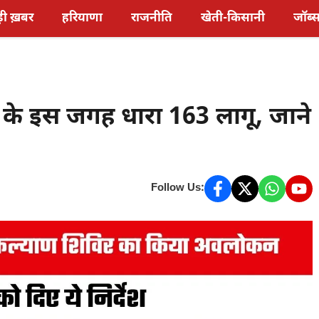
़ी ख़बर
हरियाणा
राजनीति
खेती-किसानी
जॉब्
े इस जगह धारा 163 लागू, जाने
Follow Us: