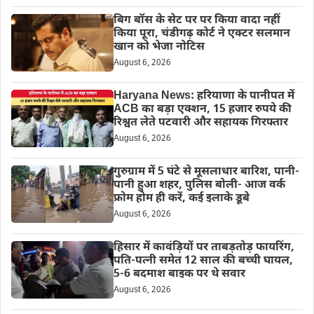
बिग बॉस के सेट पर पर किया वादा नहीं
किया पूरा, चंडीगढ़ कोर्ट ने एक्टर सलमान
खान को भेजा नोटिस
August 6, 2026
Haryana News: हरियाणा के पानीपत में
ACB का बड़ा एक्शन, 15 हजार रुपये की
रिश्वत लेते पटवारी और सहायक गिरफ्तार
August 6, 2026
गुरुग्राम में 5 घंटे से मूसलाधार बारिश, पानी-
पानी हुआ शहर, पुलिस बोली- आज वर्क
फ्रोम होम ही करें, कई इलाके डूबे
August 6, 2026
हिसार में कावंड़ियों पर ताबड़तोड़ फायरिंग,
पति-पत्नी समेत 12 साल की बच्ची घायल,
5-6 बदमाश बाइक पर थे सवार
August 6, 2026