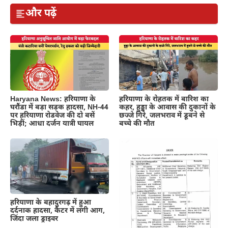
और पढ़ें
Haryana News: हरियाणा के
हरियाणा के रोहतक में बारिश का
घरौंडा में बड़ा सड़क हादसा, NH-44
कहर, हुड्डा के आवास की दुकानों के
पर हरियाणा रोडवेज की दो बसें
छज्जे गिरे, जलभराव में डूबने से
भिड़ीं; आधा दर्जन यात्री घायल
बच्चे की मौत
हरियाणा के बहादुरगढ़ में हुआ
दर्दनाक हादसा, कैंटर में लगी आग,
जिंदा जला ड्राइवर