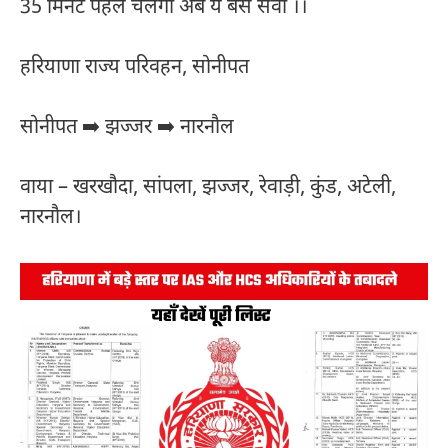
35 मिनट पहले चलेगी अब ये बस सेवा ।।
हरियाणा राज्य परिवहन, सोनीपत
सोनीपत ➡️ झज्जर ➡️ नारनौल
वाया – खरखौदा, सांपला, झज्जर, रेवाड़ी, कुंड, अटेली,
नारनौल।