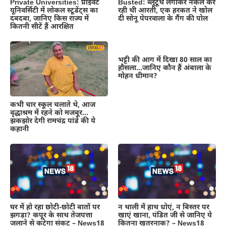
Private Universities: प्राइवेट
Busted: ब्लूटूथ लगाकर नकल कर
यूनिवर्सिटी में लोकल स्टूडेंट्स का
रही थी आरती, एक हरकत ने खोल
दबदबा, जानिए किस राज्य में
दी सोनू पेपरवाला के गैंग की पोल
कितनी सीटें हैं आरक्षित
भट्टी की आग में दिखा 80 साल का
हौसला…जानिए कौन हैं अंबाला के
मोहन धीमान?
कभी चार स्कूल चलाते थे, आज
वृद्धाश्रम में रहने को मजबूर…
झकझोर देगी रामचंद्र पांडे की ये
कहानी
घर में हो रहा छोटी-छोटी बातों पर
न थाली में हाथ धोएं, न बिस्तर पर
झगड़ा? कपूर के साथ तेजपत्ता
खाएं खाना, पंडित जी से जानिए ये
जलाने से कटेगा संकट – News18
कितना खतरनाक? – News18