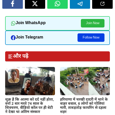
Join WhatsApp
Join Now
Join Telegram
Follow Now
और पढ़ें
शुक्र है कि आत्मा को दर्द नहीं होता,
हरियाणा में चरखी दादरी में थाने के
वर्ना 2 बार मरते 74 साल के
बाहर बवाल, 6 लोगों को गोलियां
शिवचरण, वीडियो कॉल पर ही बेटी
मारी, ताबड़तोड़ फायरिंग से दहला
ने देखा था अंतिम संस्कार
शहर