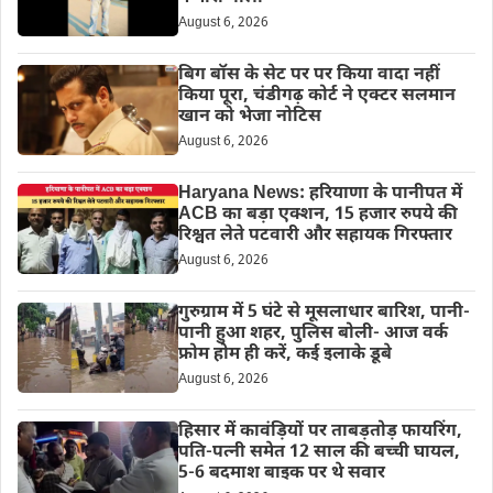
August 6, 2026
बिग बॉस के सेट पर पर किया वादा नहीं
किया पूरा, चंडीगढ़ कोर्ट ने एक्टर सलमान
खान को भेजा नोटिस
August 6, 2026
Haryana News: हरियाणा के पानीपत में
ACB का बड़ा एक्शन, 15 हजार रुपये की
रिश्वत लेते पटवारी और सहायक गिरफ्तार
August 6, 2026
गुरुग्राम में 5 घंटे से मूसलाधार बारिश, पानी-
पानी हुआ शहर, पुलिस बोली- आज वर्क
फ्रोम होम ही करें, कई इलाके डूबे
August 6, 2026
हिसार में कावंड़ियों पर ताबड़तोड़ फायरिंग,
पति-पत्नी समेत 12 साल की बच्ची घायल,
5-6 बदमाश बाइक पर थे सवार