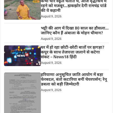
कभी चार स्कूल चलाते थे, आज वृद्धाश्रम में
रहने को मजबूर…झकझोर देगी रामचंद्र पांडे
की ये कहानी
August 9, 2026
भट्टी की आग में दिखा 80 साल का हौसला…
जानिए कौन हैं अंबाला के मोहन धीमान?
August 9, 2026
घर में हो रहा छोटी-छोटी बातों पर झगड़ा?
कपूर के साथ तेजपत्ता जलाने से कटेगा
संकट – News18 हिंदी
August 9, 2026
हरियाणा अनुसूचित जाति आयोग में बड़ा
फेरबदल, बंतो कटारिया बनीं चेयरपर्सन; रेनू
डबला को बड़ी जिम्मेदारी
August 9, 2026