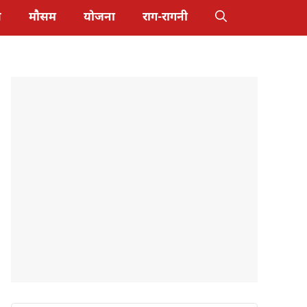
स
मौसम
योजना
राग-रागनी