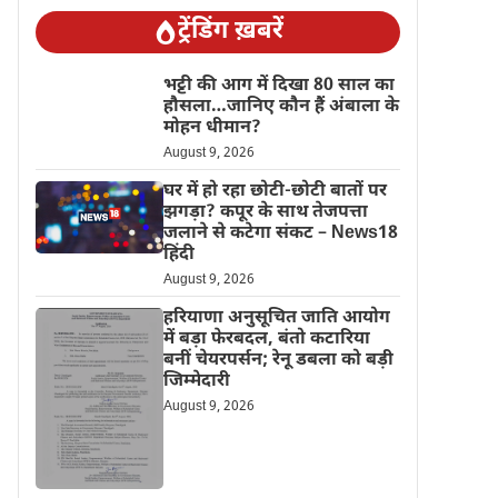
ट्रेंडिंग ख़बरें
भट्टी की आग में दिखा 80 साल का
हौसला…जानिए कौन हैं अंबाला के
मोहन धीमान?
August 9, 2026
घर में हो रहा छोटी-छोटी बातों पर
झगड़ा? कपूर के साथ तेजपत्ता
जलाने से कटेगा संकट – News18
हिंदी
August 9, 2026
हरियाणा अनुसूचित जाति आयोग
में बड़ा फेरबदल, बंतो कटारिया
बनीं चेयरपर्सन; रेनू डबला को बड़ी
जिम्मेदारी
August 9, 2026