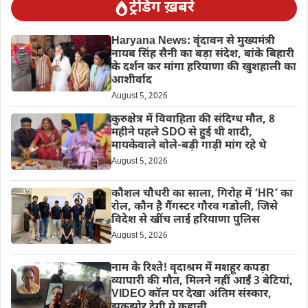
ट्रेंडिंग ख़बरें
Haryana News: वृंदावन से मुख्यमंत्री
नायब सिंह सैनी का बड़ा संदेश, बांके बिहारी
के दर्शन कर मांगा हरियाणा की खुशहाली का
आशीर्वाद
August 5, 2026
कुरुक्षेत्र में विवाहिता की संदिग्ध मौत, 8
महीने पहले SDO से हुई थी शादी,
मायकेवाले बोले-बड़ी गाड़ी मांग रहे थे
August 5, 2026
कौशल चौधरी का साला, गिरोह में ‘HR’ का
रोल, कौन है गैंगस्टर गौरव गडोली, जिसे
विदेश से खींच लाई हरियाणा पुलिस
August 5, 2026
नाम के रिश्ते! वृदाश्रम में मशहूर कपड़ा
व्यापारी की मौत, मिलने नहीं आईं 3 बेटियां,
VIDEO कॉल पर देखा अंतिम संस्कार,
झकझोर देगी ये कहानी