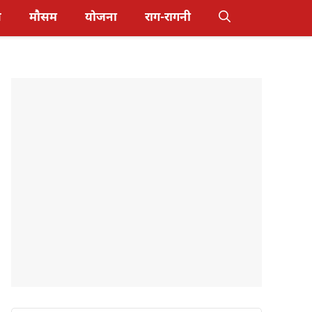
स
मौसम
योजना
राग-रागनी