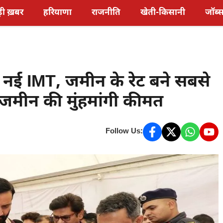
़ी ख़बर
हरियाणा
राजनीति
खेती-किसानी
जॉब्
गी नई IMT, जमीन के रेट बने सबसे
े जमीन की मुंहमांगी कीमत
Follow Us: