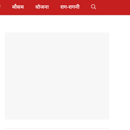
स
मौसम
योजना
राग-रागनी