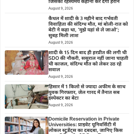
जिसकी रहस्यमय कहानी कर देगी हैरान
August 9, 2026
कैथल में शादी के 3 महीने बाद गर्भवती
विवाहिता की संदिग्ध मौत, मां बोली-रात को
बेटी ने कहा था, ‘मुझे यहां से ले जाओ’;
सुबह मिली लाश
August 9, 2026
शादी के 15 दिन बाद ही हरप्रीत की लगी थी
SDO की नौकरी, ससुराल नहीं जाना चाहती
थी काजल, संदिग्ध मौत को लेकर उठ रहे
सवाल
August 9, 2026
हिसार में 1 किलो से ज्यादा अफीम के साथ
युवक गिरफ्तार, जेल गारद में तैनात सब
इंस्पेक्टर का बेटा
August 9, 2026
Domicile Reservation in Private
Universities: प्राइवेट यूनिवर्सिटी में
लोकल स्टूडेंट्स का दबदबा, जानिए किस