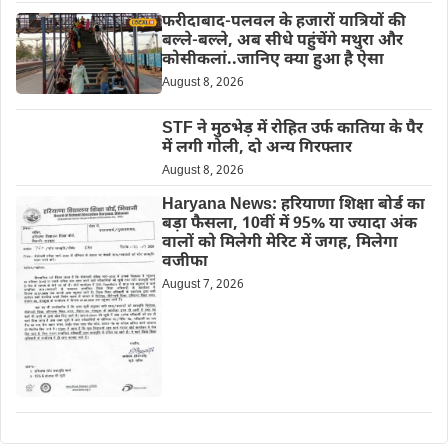
फरीदाबाद-पलवल के हजारों यात्रियों की
बल्ले-बल्ले, अब सीधे पहुंचेंगे मथुरा और
कोसीकलां..जानिए क्या हुआ है ऐसा
August 8, 2026
STF ने मुठभेड़ में रोहित उर्फ कातिया के पैर
में लगी गोली, दो अन्य गिरफ्तार
August 8, 2026
Haryana News: हरियाणा शिक्षा बोर्ड का
बड़ा फैसला, 10वीं में 95% या ज्यादा अंक
वालों को मिलेगी मेरिट में जगह, मिलेगा
वजीफा
August 7, 2026