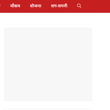
स
मौसम
योजना
राग-रागनी