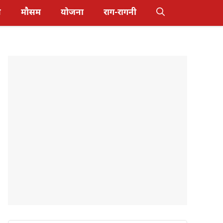
स
मौसम
योजना
राग-रागनी