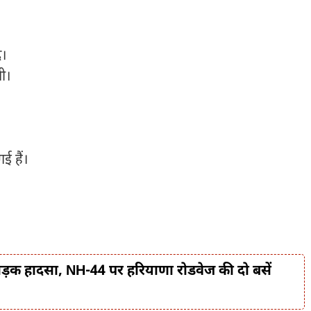
द।
गी।
ई हैं।
सड़क हादसा, NH-44 पर हरियाणा रोडवेज की दो बसें