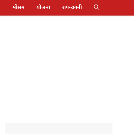
स
मौसम
योजना
राग-रागनी