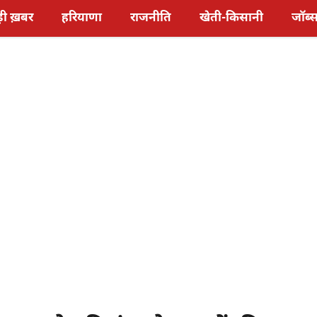
़ी ख़बर
हरियाणा
राजनीति
खेती-किसानी
जॉब्